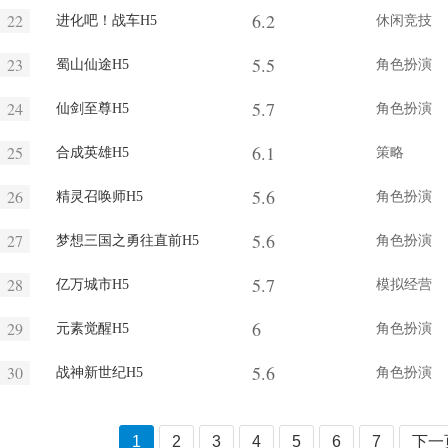
6.2
22
进化吧！战车H5
休闲竞技
5.5
23
蜀山仙途H5
角色扮演
5.7
24
仙剑至尊H5
角色扮演
6.1
25
合成英雄H5
策略
5.6
26
精灵召唤师H5
角色扮演
5.6
27
梦想三国之勇往直前H5
角色扮演
5.7
28
亿万城市H5
模拟经营
6
29
元素觉醒H5
角色扮演
5.6
30
战神新世纪H5
角色扮演
1
2
3
4
5
6
7
下一