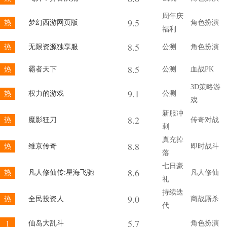
周年庆
9.5
热
梦幻西游网页版
角色扮演
福利
8.5
热
无限资源独享服
公测
角色扮演
8.5
热
霸者天下
公测
血战PK
3D策略游
9.1
热
权力的游戏
公测
戏
新服冲
8.2
热
魔影狂刀
传奇对战
刺
真充掉
8.8
热
维京传奇
即时战斗
落
七日豪
8.6
热
凡人修仙传:星海飞驰
凡人修仙
礼
持续迭
9.0
热
全民投资人
商战厮杀
代
5.7
1
仙岛大乱斗
角色扮演