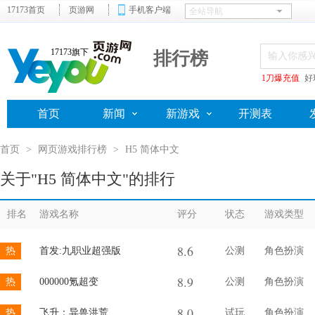
17173首页
页游网
手机客户端
17173旗下
排行榜
1刀爆充值
好
首页
新闻
新游戏
开测表
首页
>
网页游戏排行榜
>
H5 简体中文
关于"H5 简体中文"的排行
排名
游戏名称
评分
状态
游戏类型
8.6
热
首发:九职业超强版
公测
角色扮演
8.9
热
000000氪超变
公测
角色扮演
8.0
热
飞升：异兽洪荒
试玩
角色扮演