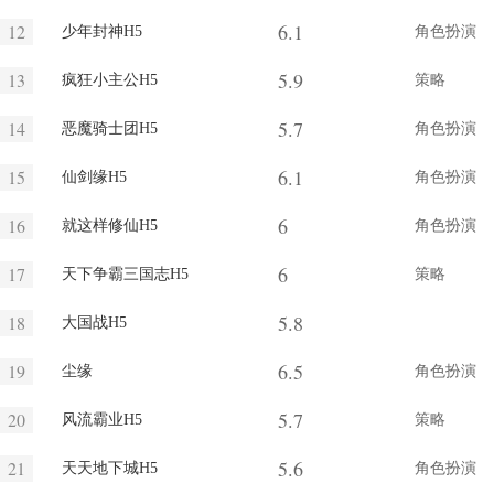
6.1
12
少年封神H5
角色扮演
5.9
13
疯狂小主公H5
策略
5.7
14
恶魔骑士团H5
角色扮演
6.1
15
仙剑缘H5
角色扮演
6
16
就这样修仙H5
角色扮演
6
17
天下争霸三国志H5
策略
5.8
18
大国战H5
6.5
19
尘缘
角色扮演
5.7
20
风流霸业H5
策略
5.6
21
天天地下城H5
角色扮演