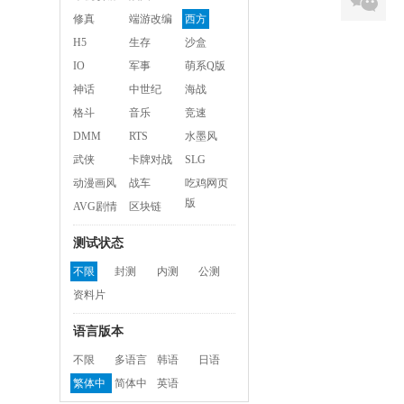
修真
端游改编
西方
H5
生存
沙盒
IO
军事
萌系Q版
神话
中世纪
海战
格斗
音乐
竞速
DMM
RTS
水墨风
武侠
卡牌对战
SLG
动漫画风
战车
吃鸡网页
版
AVG剧情
区块链
测试状态
不限
封测
内测
公测
资料片
语言版本
不限
多语言
韩语
日语
繁体中
简体中
英语
文
文