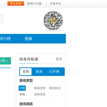
安全登录
新用户注册
开放平台
排行榜
视频
按条件检索
重置
用 »
全部
新游
已开测
游戏类型
不限
模拟经营
角色扮演
策略
休闲竞技
游戏画面