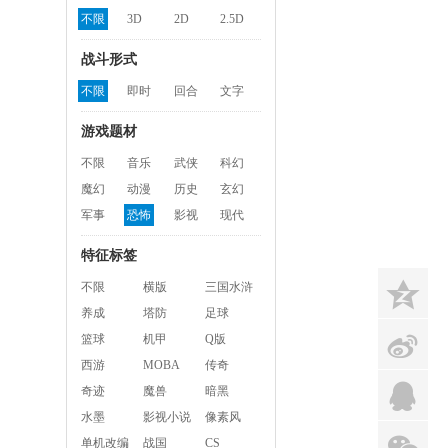
不限
3D
2D
2.5D
战斗形式
不限
即时
回合
文字
游戏题材
不限
音乐
武侠
科幻
魔幻
动漫
历史
玄幻
军事
恐怖
影视
现代
特征标签
z
不限
横版
三国水浒
养成
塔防
足球
s
篮球
机甲
Q版
西游
MOBA
传奇
q
奇迹
魔兽
暗黑
水墨
影视小说
像素风
x
单机改编
战国
CS