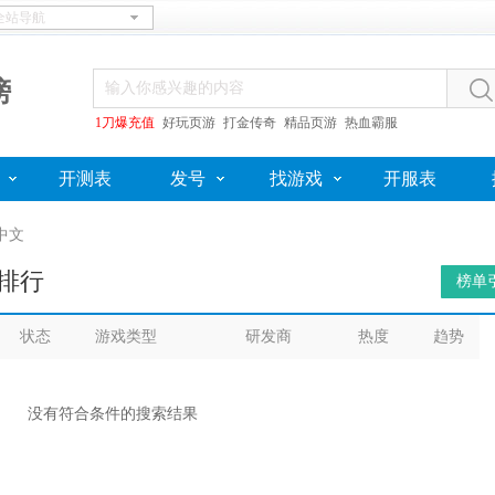
榜
1刀爆充值
好玩页游
打金传奇
精品页游
热血霸服
开测表
发号
找游戏
开服表
中文
的排行
榜单引
状态
游戏类型
研发商
热度
趋势
没有符合条件的搜索结果