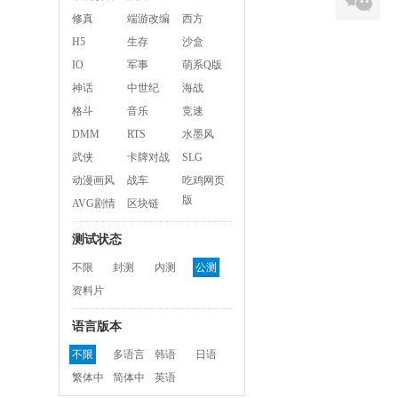
修真
端游改编
西方
H5
生存
沙盒
IO
军事
萌系Q版
神话
中世纪
海战
格斗
音乐
竞速
DMM
RTS
水墨风
武侠
卡牌对战
SLG
动漫画风
战车
吃鸡网页
版
AVG剧情
区块链
测试状态
不限
封测
内测
公测
资料片
语言版本
不限
多语言
韩语
日语
繁体中
简体中
英语
文
文