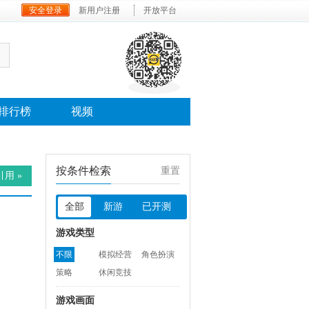
安全登录
新用户注册
开放平台
排行榜
视频
按条件检索
重置
用 »
全部
新游
已开测
游戏类型
不限
模拟经营
角色扮演
策略
休闲竞技
游戏画面