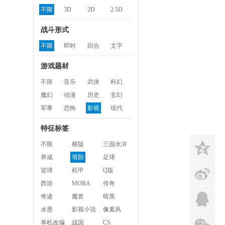
不限
3D
2D
2.5D
战斗形式
不限
即时
回合
文字
游戏题材
不限
音乐
武侠
科幻
魔幻
动漫
历史
玄幻
军事
恐怖
影视
现代
特征标签
z
不限
横版
三国水浒
养成
塔防
足球
s
篮球
机甲
Q版
西游
MOBA
传奇
q
奇迹
魔兽
暗黑
水墨
影视小说
像素风
x
单机改编
战国
CS