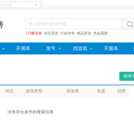
榜
1刀爆充值
好玩页游
打金传奇
精品页游
热血霸服
开测表
发号
找游戏
开服表
榜单引
状态
游戏类型
研发商
热度
趋势
没有符合条件的搜索结果