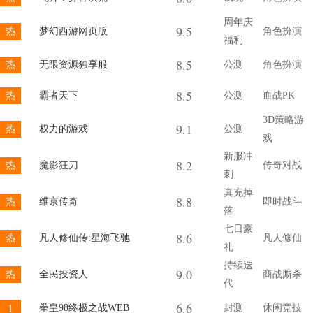
周年庆
9.5
热
梦幻西游网页版
角色扮演
福利
8.5
热
无限资源独享服
公测
角色扮演
8.5
热
霸者天下
公测
血战PK
3D策略游
9.1
热
权力的游戏
公测
戏
新服冲
8.2
热
魔影狂刀
传奇对战
刺
真充掉
8.8
热
维京传奇
即时战斗
落
七日豪
8.6
热
凡人修仙传:星海飞驰
凡人修仙
礼
持续迭
9.0
热
全民投资人
商战厮杀
代
6.6
1
拳皇98终极之战WEB
封测
休闲竞技