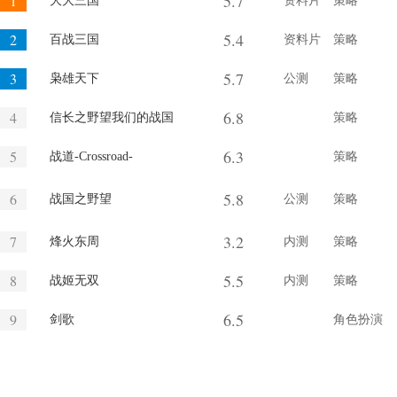
5.7
1
大大三国
资料片
策略
5.4
2
百战三国
资料片
策略
5.7
3
枭雄天下
公测
策略
6.8
4
信长之野望我们的战国
策略
6.3
5
战道-Crossroad-
策略
5.8
6
战国之野望
公测
策略
3.2
7
烽火东周
内测
策略
5.5
8
战姬无双
内测
策略
6.5
9
剑歌
角色扮演