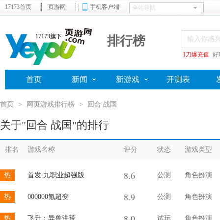
17173首页
页游网
手机客户端
17173旗下
排行榜
1刀爆充值
好
首页
新闻
新游戏
开测表
首页
>
网页游戏排行榜
>
回合 战国
关于"回合 战国"的排行
排名
游戏名称
评分
状态
游戏类型
8.6
热
首发:九职业超强版
公测
角色扮演
8.9
热
000000氪超变
公测
角色扮演
8.0
热
飞升：异兽洪荒
试玩
角色扮演