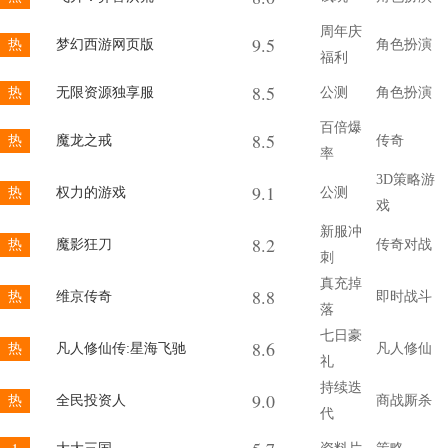
周年庆
9.5
热
梦幻西游网页版
角色扮演
福利
8.5
热
无限资源独享服
公测
角色扮演
百倍爆
8.5
热
魔龙之戒
传奇
率
3D策略游
9.1
热
权力的游戏
公测
戏
新服冲
8.2
热
魔影狂刀
传奇对战
刺
真充掉
8.8
热
维京传奇
即时战斗
落
七日豪
8.6
热
凡人修仙传:星海飞驰
凡人修仙
礼
持续迭
9.0
热
全民投资人
商战厮杀
代