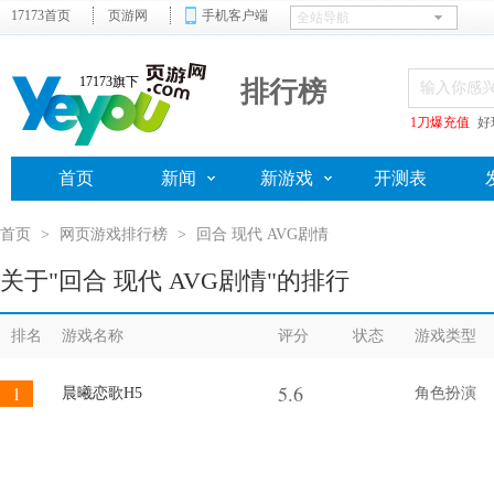
17173首页
页游网
手机客户端
17173旗下
排行榜
1刀爆充值
好
首页
新闻
新游戏
开测表
首页
>
网页游戏排行榜
>
回合 现代 AVG剧情
关于"回合 现代 AVG剧情"的排行
排名
游戏名称
评分
状态
游戏类型
5.6
1
晨曦恋歌H5
角色扮演