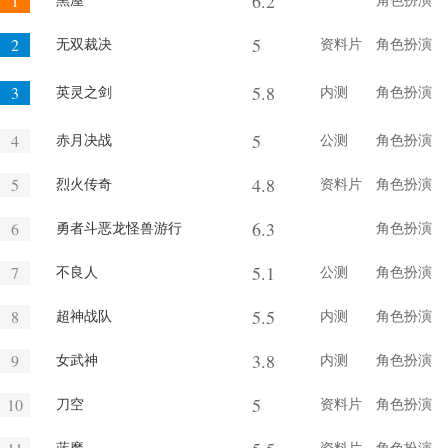
6.2
1
黑屋
角色扮演
5
2
无双裁决
资料片
角色扮演
5.8
3
英灵之剑
内测
角色扮演
5
4
赤月决战
公测
角色扮演
4.8
5
烈火传奇
资料片
角色扮演
6.3
6
勇者斗恶龙怪兽游行
角色扮演
5.1
7
不良人
公测
角色扮演
5.5
8
超神战队
内测
角色扮演
3.8
9
女武神
内测
角色扮演
5
10
刀空
资料片
角色扮演