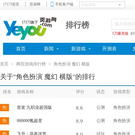
17173首页
页游网
手机客户端
17173旗下
排行榜
1刀爆充值
好
首页
新闻
新游戏
开测表
首页
>
网页游戏排行榜
>
角色扮演 魔幻 横版
关于"角色扮演 魔幻 横版"的排行
排名
游戏名称
评分
状态
游戏类型
8.6
热
首发:九职业超强版
公测
角色扮演
8.9
热
000000氪超变
公测
角色扮演
8.0
热
飞升：异兽洪荒
试玩
角色扮演