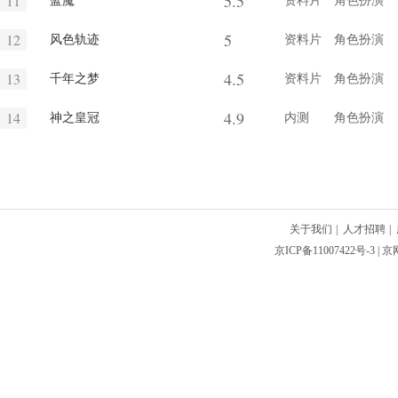
5.5
11
蓝魔
资料片
角色扮演
5
12
风色轨迹
资料片
角色扮演
4.5
13
千年之梦
资料片
角色扮演
4.9
14
神之皇冠
内测
角色扮演
关于我们
|
人才招聘
|
京ICP备11007422号-3
| 京