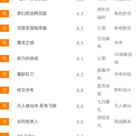
周年庆
9.5
热
梦幻西游网页版
角色扮演
福利
8.5
热
无限资源独享服
公测
角色扮演
百倍爆
8.5
热
魔龙之戒
传奇
率
3D策略游
9.1
热
权力的游戏
公测
戏
新服冲
8.2
热
魔影狂刀
传奇对战
刺
真充掉
8.8
热
维京传奇
即时战斗
落
七日豪
8.6
热
凡人修仙传:星海飞驰
凡人修仙
礼
持续迭
9.0
热
全民投资人
商战厮杀
代