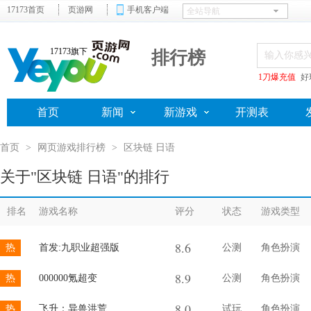
17173首页
页游网
手机客户端
17173旗下
排行榜
1刀爆充值
好
首页
新闻
新游戏
开测表
首页
>
网页游戏排行榜
>
区块链 日语
关于"区块链 日语"的排行
排名
游戏名称
评分
状态
游戏类型
8.6
热
首发:九职业超强版
公测
角色扮演
8.9
热
000000氪超变
公测
角色扮演
8.0
热
飞升：异兽洪荒
试玩
角色扮演