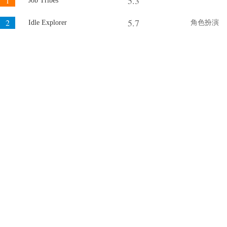
5.3
1
Job Tribes
5.7
2
Idle Explorer
角色扮演