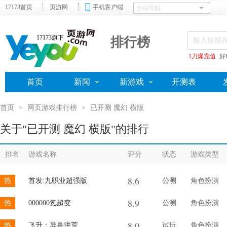
17173首页
页游网
手机客户端
17173旗下
排行榜
1刀爆充值
好
首页
新闻
新游戏
开测表
首页
>
网页游戏排行榜
>
已开测 魔幻 横版
关于"已开测 魔幻 横版"的排行
排名
游戏名称
评分
状态
游戏类型
8.6
热
首发:九职业超强版
公测
角色扮演
8.9
热
000000氪超变
公测
角色扮演
8.0
热
飞升：异兽洪荒
试玩
角色扮演