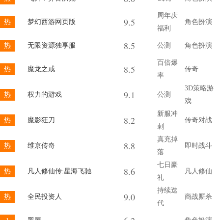
周年庆
9.5
热
梦幻西游网页版
角色扮演
福利
8.5
热
无限资源独享服
公测
角色扮演
百倍爆
8.5
热
魔龙之戒
传奇
率
3D策略游
9.1
热
权力的游戏
公测
戏
新服冲
8.2
热
魔影狂刀
传奇对战
刺
真充掉
8.8
热
维京传奇
即时战斗
落
七日豪
8.6
热
凡人修仙传:星海飞驰
凡人修仙
礼
持续迭
9.0
热
全民投资人
商战厮杀
代