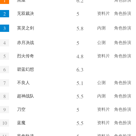
6.2
1
黑屋
角色扮演
5
2
无双裁决
资料片
角色扮演
5.8
3
英灵之剑
内测
角色扮演
5
4
赤月决战
公测
角色扮演
4.8
5
烈火传奇
资料片
角色扮演
6.3
6
碧蓝幻想
5.1
7
不良人
公测
角色扮演
5.5
8
超神战队
内测
角色扮演
5
9
刀空
资料片
角色扮演
5.5
10
蓝魔
资料片
角色扮演