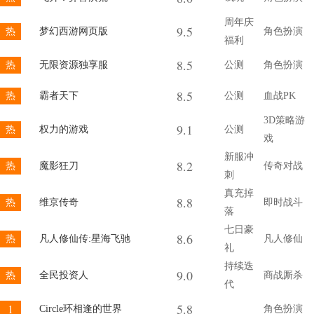
周年庆
9.5
热
梦幻西游网页版
角色扮演
福利
8.5
热
无限资源独享服
公测
角色扮演
8.5
热
霸者天下
公测
血战PK
3D策略游
9.1
热
权力的游戏
公测
戏
新服冲
8.2
热
魔影狂刀
传奇对战
刺
真充掉
8.8
热
维京传奇
即时战斗
落
七日豪
8.6
热
凡人修仙传:星海飞驰
凡人修仙
礼
持续迭
9.0
热
全民投资人
商战厮杀
代
5.8
1
Circle环相逢的世界
角色扮演