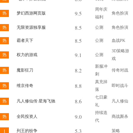
周年庆
9.5
热
梦幻西游网页版
角色扮演
福利
8.5
热
无限资源独享服
公测
角色扮演
8.5
热
霸者天下
公测
血战PK
3D策略游
9.1
热
权力的游戏
公测
戏
新服冲
8.2
热
魔影狂刀
传奇对战
刺
真充掉
8.8
热
维京传奇
即时战斗
落
七日豪
8.6
热
凡人修仙传:星海飞驰
凡人修仙
礼
持续迭
9.0
热
全民投资人
商战厮杀
代
5.3
1
列王的纷争
策略