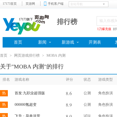
17173首页
页游网
手机客户端
17173旗下
排行榜
1刀爆充值
好
首页
新闻
新游戏
开测表
首页
>
网页游戏排行榜
>
MOBA 内测
关于"MOBA 内测"的排行
排名
游戏名称
评分
状态
游戏类型
8.6
热
首发:九职业超强版
公测
角色扮演
8.9
热
000000氪超变
公测
角色扮演
8.0
热
飞升：异兽洪荒
试玩
角色扮演