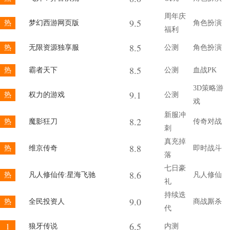
周年庆
9.5
热
梦幻西游网页版
角色扮演
福利
8.5
热
无限资源独享服
公测
角色扮演
8.5
热
霸者天下
公测
血战PK
3D策略游
9.1
热
权力的游戏
公测
戏
新服冲
8.2
热
魔影狂刀
传奇对战
刺
真充掉
8.8
热
维京传奇
即时战斗
落
七日豪
8.6
热
凡人修仙传:星海飞驰
凡人修仙
礼
持续迭
9.0
热
全民投资人
商战厮杀
代
6.5
1
狼牙传说
内测